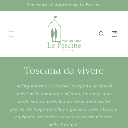
Vai
Benvenuti all’Agriturismo Le Pescine
direttamente
ai contenuti
Carrello
Toscana da vivere
"All’Agriturismo Le Pescine ti aspetta un’oasi di
quiete nelle campagne di Vada, tra ampi spazi
verdi, natura autentica e il relax delle nostre
piscine. Un luogo semplice e genuino, dove ritrovare
equilibrio, rallentare e vivere l’essenza più vera
della Toscana".